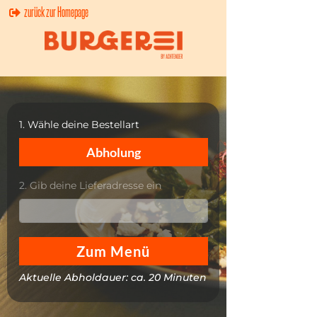
zurück zur Homepage
1. Wähle deine Bestellart
Abholung
2. Gib deine Lieferadresse ein
Zum Menü
Aktuelle Abholdauer: ca.
20
Minuten